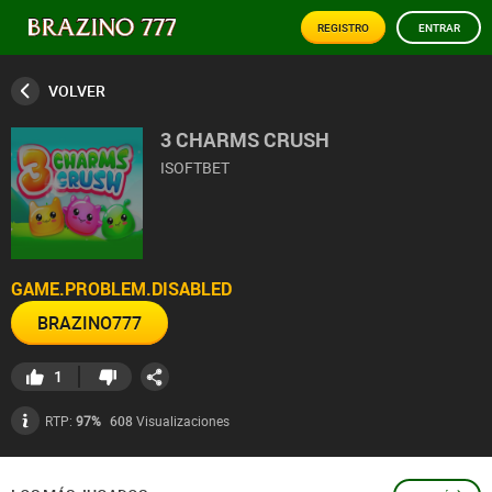
REGISTRO
ENTRAR
VOLVER
3 CHARMS CRUSH
ISOFTBET
GAME.PROBLEM.DISABLED
BRAZINO777
1
608
Visualizaciones
RTP:
97%