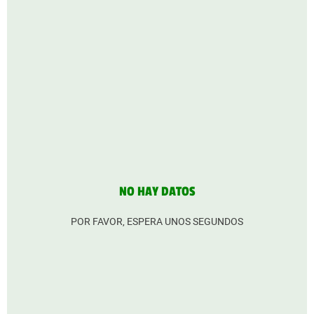
NO HAY DATOS
POR FAVOR, ESPERA UNOS SEGUNDOS