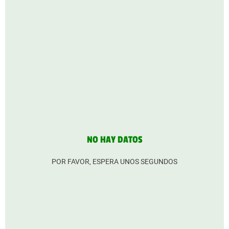
NO HAY DATOS
POR FAVOR, ESPERA UNOS SEGUNDOS