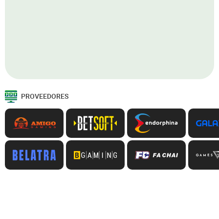
PROVEEDORES