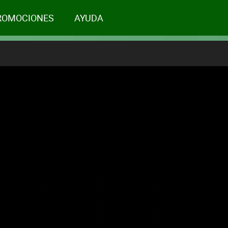
ROMOCIONES
AYUDA