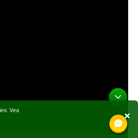
ies. Vea