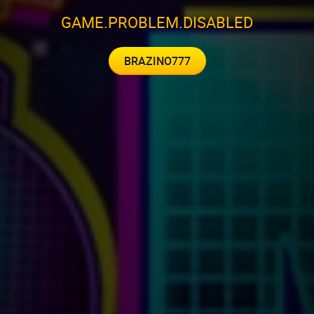
GAME.PROBLEM.DISABLED
BRAZINO777