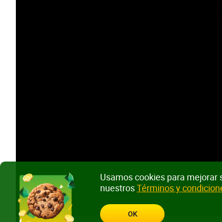
Usamos cookies para mejorar s
nuestros
Términos y condicion
OK