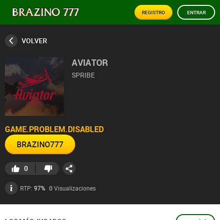
REGISTRO
ENTRAR
VOLVER
AVIATOR
SPRIBE
GAME.PROBLEM.DISABLED
BRAZINO777
0
0
Visualizaciones
RTP:
97%