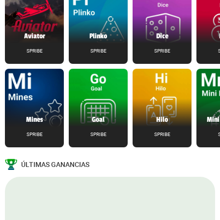
Aviator
Plinko
Dice
SPRIBE
SPRIBE
SPRIBE
Mines
Goal
Hilo
Mini
SPRIBE
SPRIBE
SPRIBE
ÚLTIMAS GANANCIAS