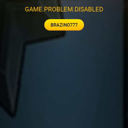
GAME.PROBLEM.DISABLED
BRAZINO777