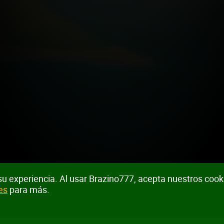
u experiencia. Al usar Brazino777, acepta nuestros cook
es
para más.