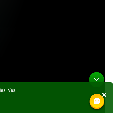
ies. Vea