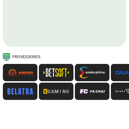
PROVEEDORES