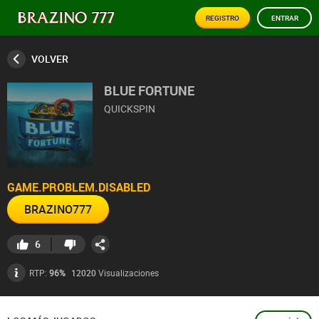
REGISTRO
ENTRAR
VOLVER
BLUE FORTUNE
QUICKSPIN
GAME.PROBLEM.DISABLED
BRAZINO777
6
12020
Visualizaciones
RTP:
96%