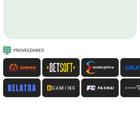
PROVEEDORES