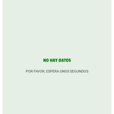
NO HAY DATOS
POR FAVOR, ESPERA UNOS SEGUNDOS