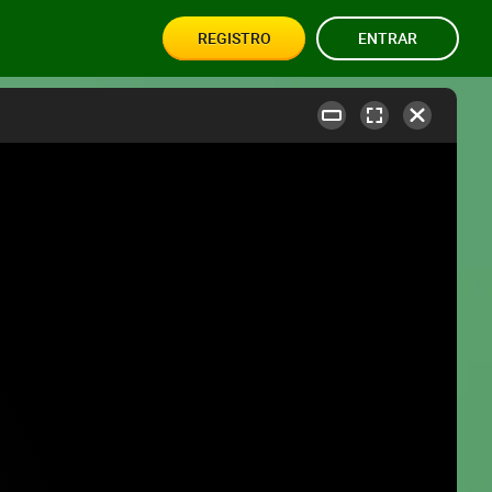
REGISTRO
ENTRAR