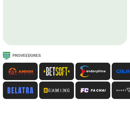
PROVEEDORES