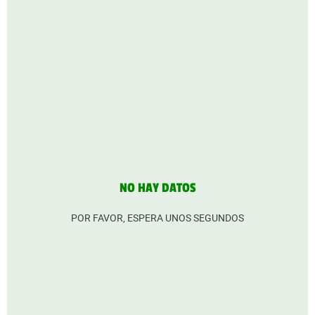
NO HAY DATOS
POR FAVOR, ESPERA UNOS SEGUNDOS