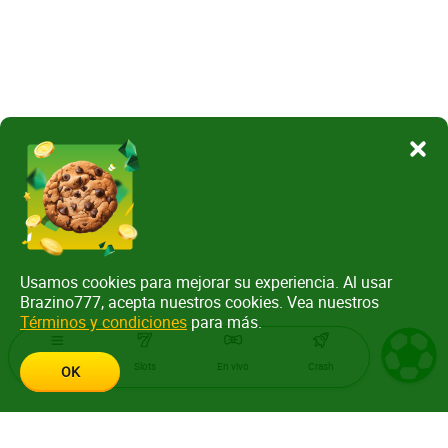
Usamos cookies para mejorar su experiencia. Al usar
Brazino777, acepta nuestros cookies. Vea nuestros
Términos y condiciones
para más.
Menu
Slots
En vivo
Crash
OK