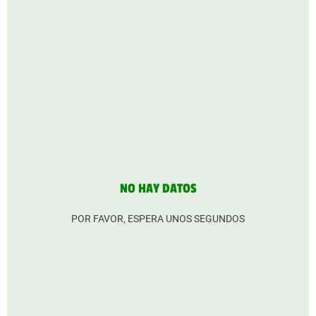
NO HAY DATOS
POR FAVOR, ESPERA UNOS SEGUNDOS