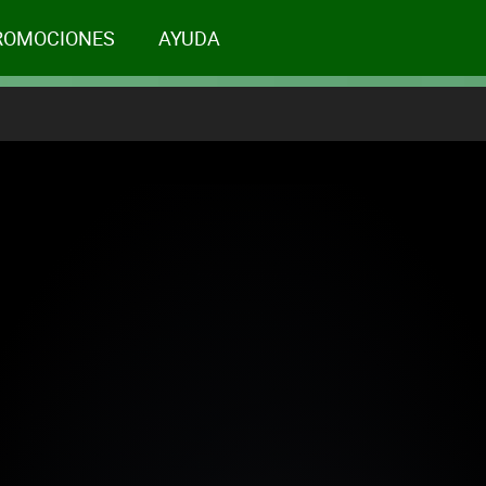
ROMOCIONES
AYUDA