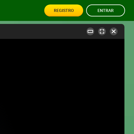
REGISTRO
ENTRAR