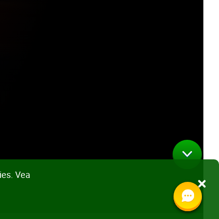
ies. Vea