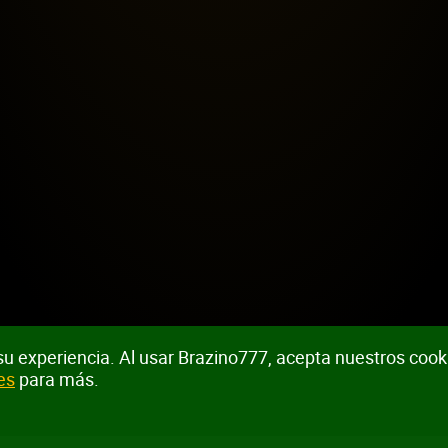
u experiencia. Al usar Brazino777, acepta nuestros cook
es
para más.