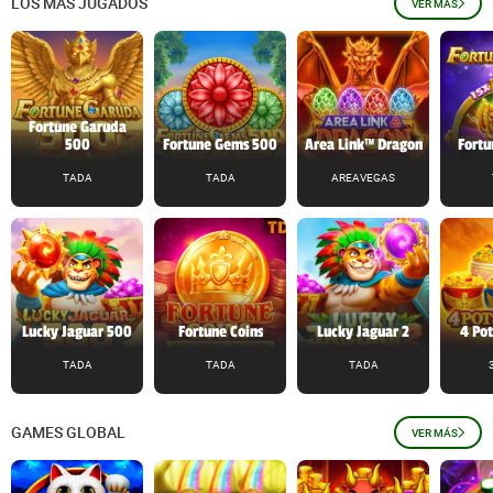
LOS MÁS JUGADOS
VER MÁS
Fortune Garuda
500
Fortune Gems 500
Area Link™ Dragon
Fortu
TADA
TADA
AREAVEGAS
Lucky Jaguar 500
Fortune Coins
Lucky Jaguar 2
4 Pot
TADA
TADA
TADA
GAMES GLOBAL
VER MÁS