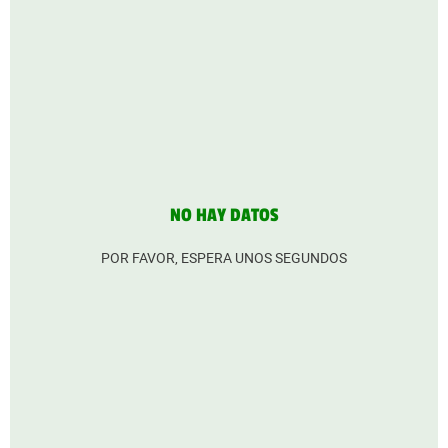
NO HAY DATOS
POR FAVOR, ESPERA UNOS SEGUNDOS