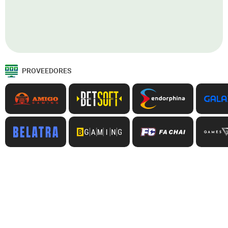
PROVEEDORES