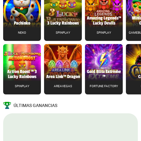
Amazing Legends™
Mini
Pachinko
3 Lucky Rainbows
Lucky Devils
NEKO
SPINPLAY
SPINPLAY
GAMEBU
Action Boost ™ 3
Gold Blitz Extreme
Lucky Rainbows
Area Link™ Dragon
™
C
SPINPLAY
AREAVEGAS
FORTUNE FACTORY
ÚLTIMAS GANANCIAS