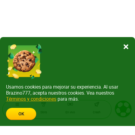
Usamos cookies para mejorar su experiencia. Al usar
Brazino777, acepta nuestros cookies. Vea nuestros
Términos y condiciones
para más.
Menu
Slots
En vivo
Crash
OK