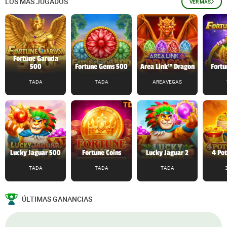
LOS MÁS JUGADOS
VER MÁS
Fortune Garuda
500
Fortune Gems 500
Area Link™ Dragon
Fortu
TADA
TADA
AREAVEGAS
Lucky Jaguar 500
Fortune Coins
Lucky Jaguar 2
4 Pot
TADA
TADA
TADA
ÚLTIMAS GANANCIAS