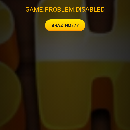
GAME.PROBLEM.DISABLED
BRAZINO777