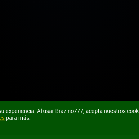
u experiencia. Al usar Brazino777, acepta nuestros cook
es
para más.