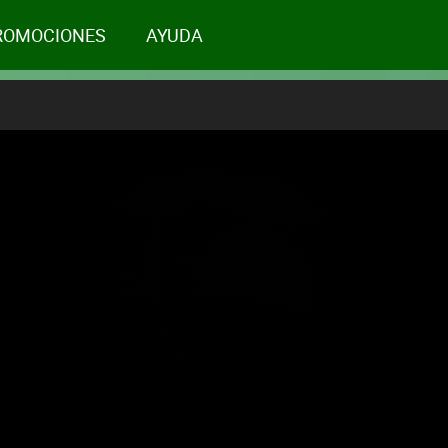
ROMOCIONES
AYUDA