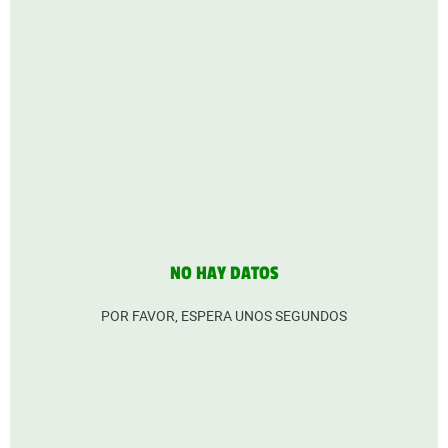
NO HAY DATOS
POR FAVOR, ESPERA UNOS SEGUNDOS