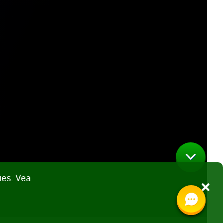
ies. Vea