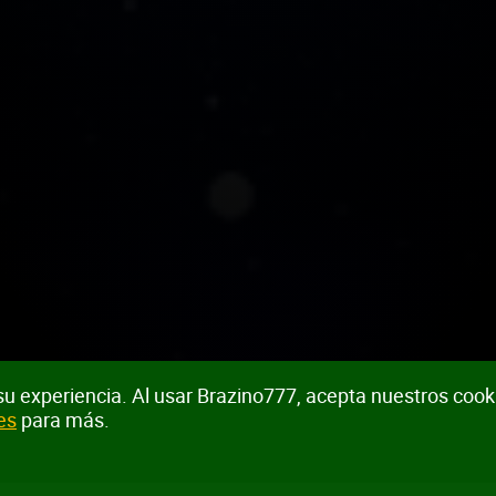
u experiencia. Al usar Brazino777, acepta nuestros cook
es
para más.