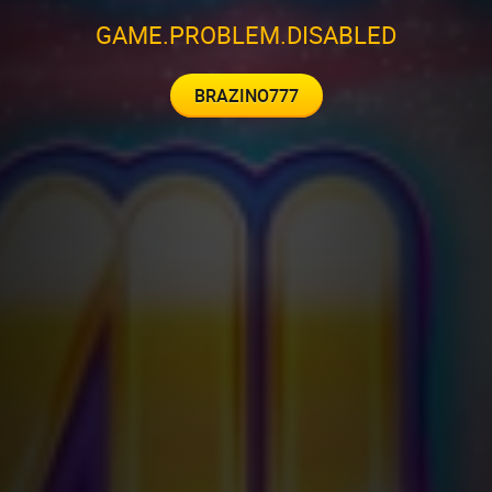
GAME.PROBLEM.DISABLED
BRAZINO777