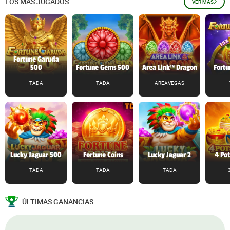
LOS MÁS JUGADOS
VER MÁS
Fortune Garuda
500
Fortune Gems 500
Area Link™ Dragon
Fortu
TADA
TADA
AREAVEGAS
Lucky Jaguar 500
Fortune Coins
Lucky Jaguar 2
4 Pot
TADA
TADA
TADA
ÚLTIMAS GANANCIAS