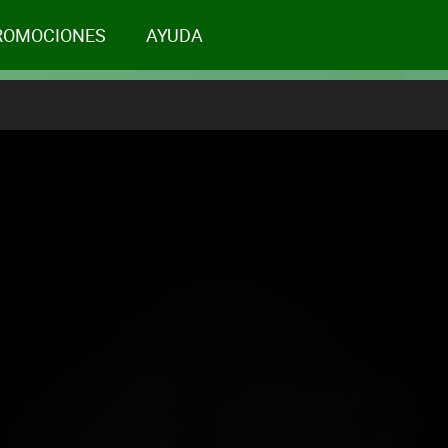
ROMOCIONES
AYUDA