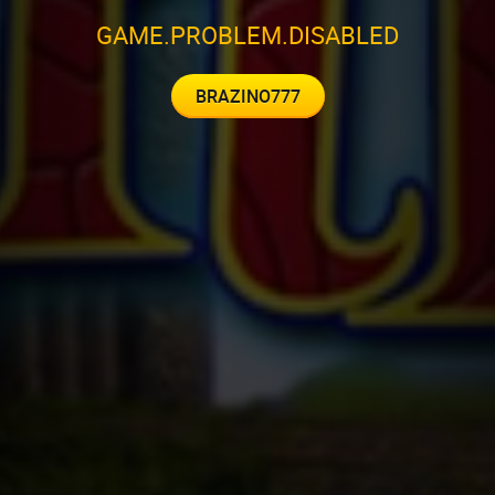
GAME.PROBLEM.DISABLED
BRAZINO777