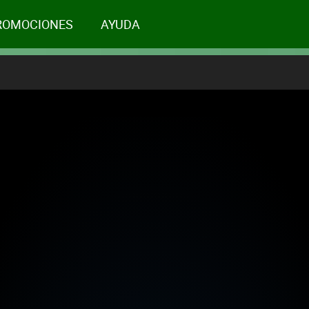
ROMOCIONES
AYUDA