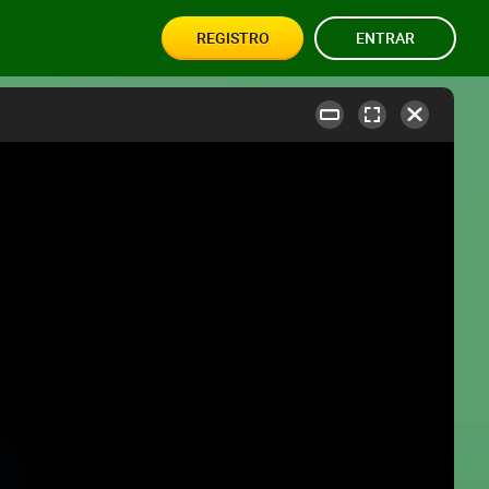
REGISTRO
ENTRAR