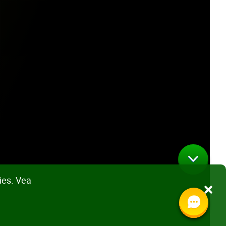
ies. Vea