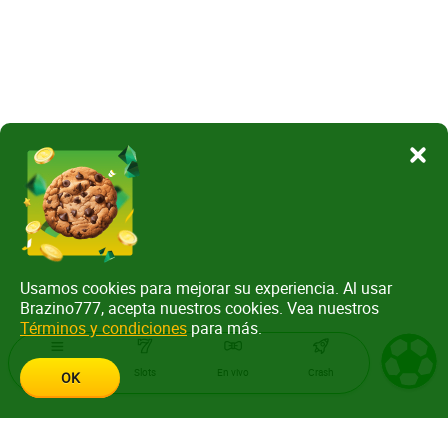
Usamos cookies para mejorar su experiencia. Al usar
Brazino777, acepta nuestros cookies. Vea nuestros
Términos y condiciones
para más.
Menu
Slots
En vivo
Crash
OK