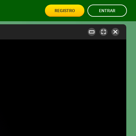
REGISTRO
ENTRAR