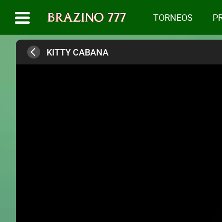
TORNEOS
P
KITTY CABANA