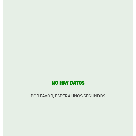
NO HAY DATOS
POR FAVOR, ESPERA UNOS SEGUNDOS