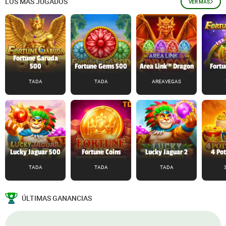
LOS MÁS JUGADOS
VER MÁS
Fortune Garuda
500
Fortune Gems 500
Area Link™ Dragon
Fortu
TADA
TADA
AREAVEGAS
Lucky Jaguar 500
Fortune Coins
Lucky Jaguar 2
4 Pot
TADA
TADA
TADA
ÚLTIMAS GANANCIAS