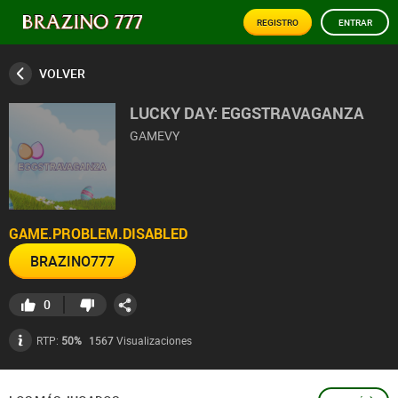
REGISTRO
ENTRAR
VOLVER
LUCKY DAY: EGGSTRAVAGANZA
GAMEVY
GAME.PROBLEM.DISABLED
BRAZINO777
0
1567
Visualizaciones
RTP:
50%