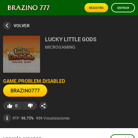
REGISTRO
ENTRAR
VOLVER
LUCKY LITTLE GODS
MICROGAMING
GAME.PROBLEM.DISABLED
BRAZINO777
0
959
Visualizaciones
RTP:
96.75%