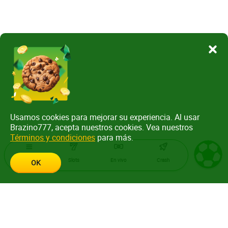
Usamos cookies para mejorar su experiencia. Al usar
Brazino777, acepta nuestros cookies. Vea nuestros
Términos y condiciones
para más.
Menu
Slots
En vivo
Crash
OK
Brazino 777
Juegos De Casino