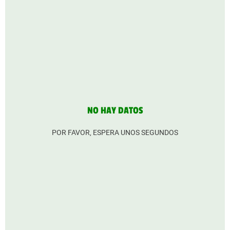
NO HAY DATOS
POR FAVOR, ESPERA UNOS SEGUNDOS