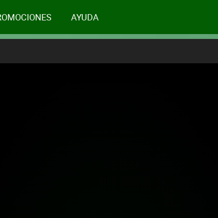
ROMOCIONES
AYUDA