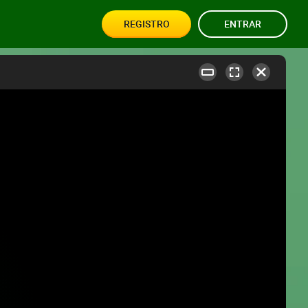
REGISTRO
ENTRAR