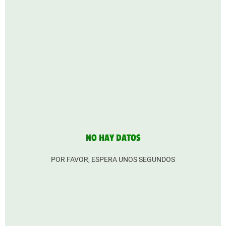
NO HAY DATOS
POR FAVOR, ESPERA UNOS SEGUNDOS