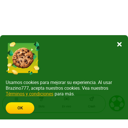
Usamos cookies para mejorar su experiencia. Al usar
Brazino777, acepta nuestros cookies. Vea nuestros
Términos y condiciones
para más.
Menu
Slots
En vivo
Crash
OK