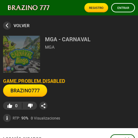
REGISTRO
ENTRAR
VOLVER
MGA - CARNAVAL
MGA
GAME.PROBLEM.DISABLED
BRAZINO777
0
0
Visualizaciones
RTP:
90%