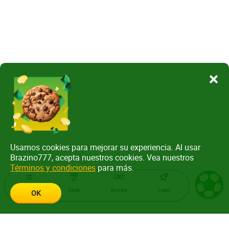
Usamos cookies para mejorar su experiencia. Al usar
Brazino777, acepta nuestros cookies. Vea nuestros
Términos y condiciones
para más.
Menu
Slots
En vivo
Crash
OK