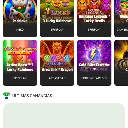
Amazing Legends™
Mini
Pachinko
3 Lucky Rainbows
Lucky Devils
NEKO
SPINPLAY
SPINPLAY
GAMEBU
Action Boost ™ 3
Gold Blitz Extreme
Lucky Rainbows
Area Link™ Dragon
™
C
SPINPLAY
AREAVEGAS
FORTUNE FACTORY
ÚLTIMAS GANANCIAS