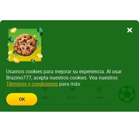
Usamos cookies para mejorar su experiencia. Al usar
Brazino777, acepta nuestros cookies. Vea nuestros
Términos y condiciones
para más.
Menu
Slots
En vivo
Crash
OK
Brazino 777
Juegos De Casino