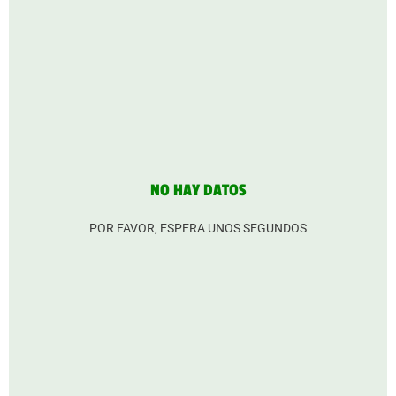
NO HAY DATOS
POR FAVOR, ESPERA UNOS SEGUNDOS