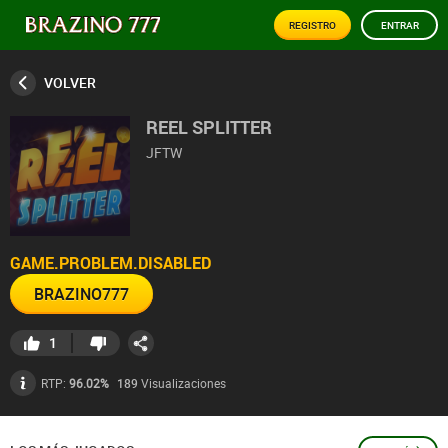
REGISTRO
ENTRAR
VOLVER
REEL SPLITTER
JFTW
GAME.PROBLEM.DISABLED
BRAZINO777
1
189
Visualizaciones
RTP:
96.02%