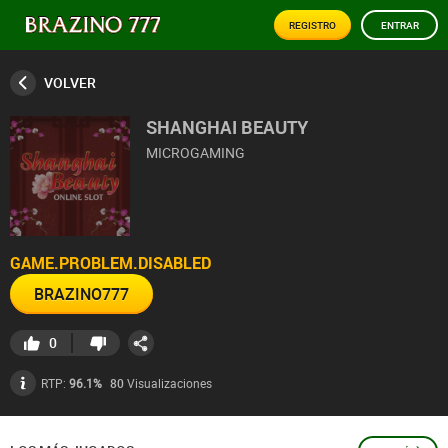
REGISTRO
ENTRAR
VOLVER
SHANGHAI BEAUTY
MICROGAMING
GAME.PROBLEM.DISABLED
BRAZINO777
0
80
Visualizaciones
RTP:
96.1%