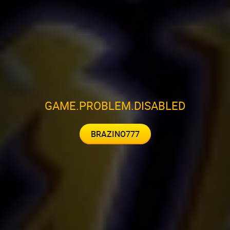
GAME.PROBLEM.DISABLED
BRAZINO777