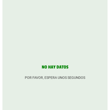
NO HAY DATOS
POR FAVOR, ESPERA UNOS SEGUNDOS