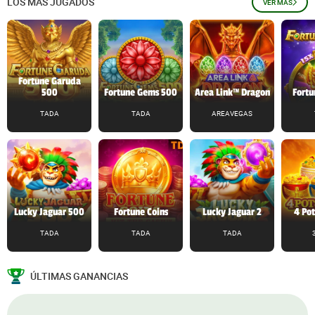
LOS MÁS JUGADOS
VER MÁS
Fortune Garuda
500
Fortune Gems 500
Area Link™ Dragon
Fortu
TADA
TADA
AREAVEGAS
Lucky Jaguar 500
Fortune Coins
Lucky Jaguar 2
4 Pot
TADA
TADA
TADA
ÚLTIMAS GANANCIAS