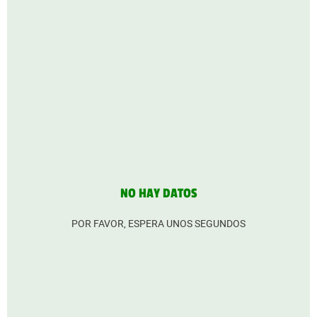
NO HAY DATOS
POR FAVOR, ESPERA UNOS SEGUNDOS