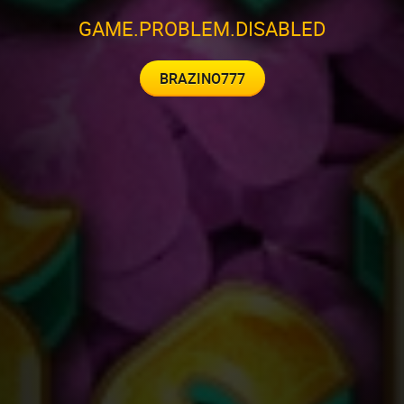
GAME.PROBLEM.DISABLED
BRAZINO777