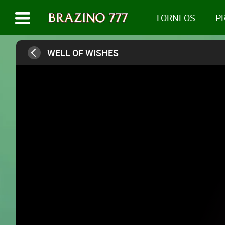
TORNEOS
P
WELL OF WISHES