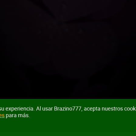
u experiencia. Al usar Brazino777, acepta nuestros cook
es
para más.