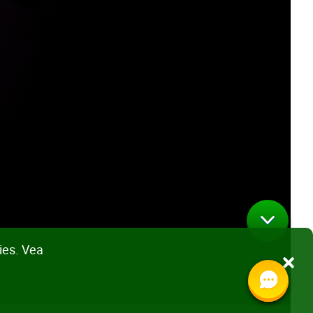
ies. Vea