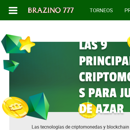
TORNEOS
P
LAS 9
PRINCIPA
CRIPTOM
S PARA J
DE AZAR
Las tecnologías de criptomonedas y blockchain