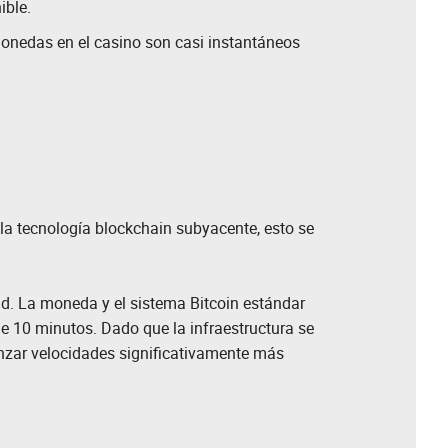
ible.
monedas en el casino son casi instantáneos
 la tecnología blockchain subyacente, esto se
dad. La moneda y el sistema Bitcoin estándar
 10 minutos. Dado que la infraestructura se
nzar velocidades significativamente más