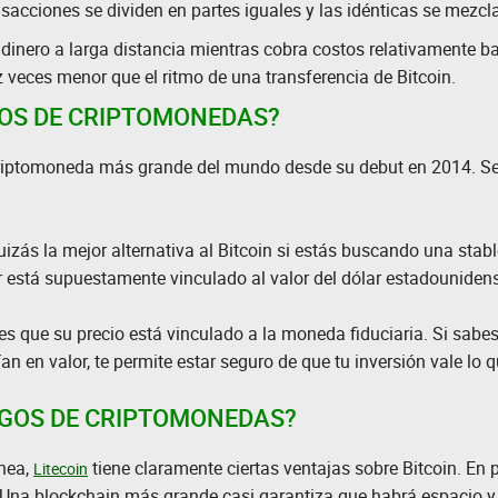
ransacciones se dividen en partes iguales y las idénticas se mez
 dinero a larga distancia mientras cobra costos relativamente b
 veces menor que el ritmo de una transferencia de Bitcoin.
GOS DE CRIPTOMONEDAS?
a criptomoneda más grande del mundo desde su debut en 2014. S
.
uizás la mejor alternativa al Bitcoin si estás buscando una stab
or está supuestamente vinculado al valor del dólar estadouniden
s que su precio está vinculado a la moneda fiduciaria. Si sabes 
an en valor, te permite estar seguro de que tu inversión vale lo q
UEGOS DE CRIPTOMONEDAS?
ínea,
tiene claramente ciertas ventajas sobre Bitcoin. En p
Litecoin
 Una blockchain más grande casi garantiza que habrá espacio y