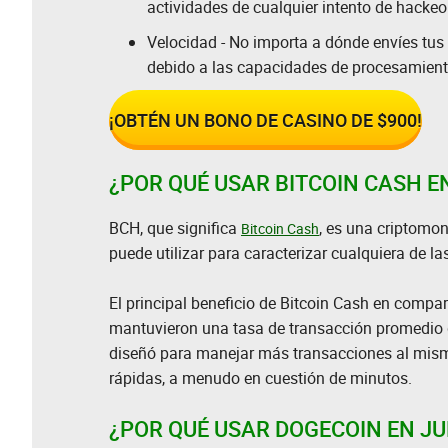
actividades de cualquier intento de hackeo
Velocidad - No importa a dónde envíes tus
debido a las capacidades de procesamiento
¡OBTÉN UN BONO DE CASINO DE $900!
¿POR QUÉ USAR BITCOIN CASH 
BCH, que significa
, es una criptomon
Bitcoin Cash
puede utilizar para caracterizar cualquiera de l
El principal beneficio de Bitcoin Cash en compa
mantuvieron una tasa de transacción promedio d
diseñó para manejar más transacciones al mism
rápidas, a menudo en cuestión de minutos.
¿POR QUÉ USAR DOGECOIN EN J