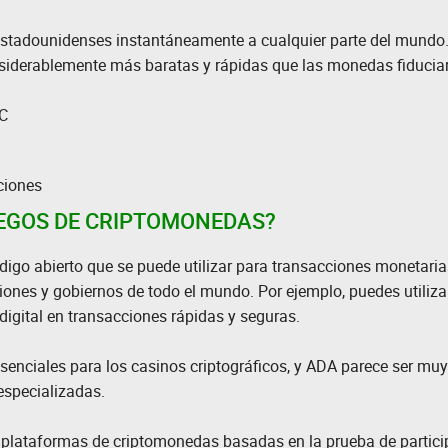
 estadounidenses instantáneamente a cualquier parte del mundo. 
onsiderablemente más baratas y rápidas que las monedas fiducia
DC
ciones
EGOS DE CRIPTOMONEDAS?
go abierto que se puede utilizar para transacciones monetarias
iones y gobiernos de todo el mundo. Por ejemplo, puedes utilizar
digital en transacciones rápidas y seguras.
senciales para los casinos criptográficos, y ADA parece ser muy
especializadas.
as plataformas de criptomonedas basadas en la prueba de parti