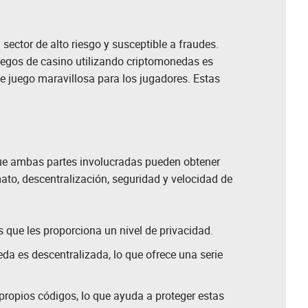
ector de alto riesgo y susceptible a fraudes.
uegos de casino utilizando criptomonedas es
e juego maravillosa para los jugadores. Estas
que ambas partes involucradas pueden obtener
to, descentralización, seguridad y velocidad de
s que les proporciona un nivel de privacidad.
da es descentralizada, lo que ofrece una serie
propios códigos, lo que ayuda a proteger estas