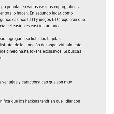
go popular en varios casinos criptográficos.
entras lo hacen. En segundo lugar, como
gunos casinos ETH y juegos BTC requieren que
cia del casino es casi instantánea.
a agregar a su lista: las tarjetas
isfrutar de la emoción de raspar virtualmente
sde dinero hasta tokens exclusivos. Si buscas
e.
 ventajas y características que son muy
ifica que los hackers tendrían que lidiar con