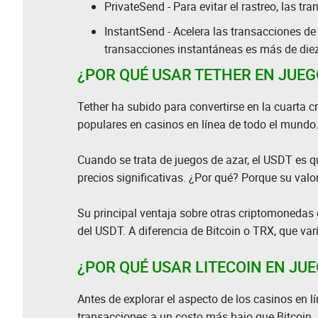
PrivateSend - Para evitar el rastreo, las t
InstantSend - Acelera las transacciones de
transacciones instantáneas es más de diez
¿POR QUÉ USAR TETHER EN JUE
Tether ha subido para convertirse en la cuart
populares en casinos en línea de todo el mundo
Cuando se trata de juegos de azar, el USDT es q
precios significativas. ¿Por qué? Porque su val
Su principal ventaja sobre otras criptomonedas e
del USDT. A diferencia de Bitcoin o TRX, que varí
¿POR QUÉ USAR LITECOIN EN J
Antes de explorar el aspecto de los casinos en l
transacciones a un costo más bajo que Bitcoin.