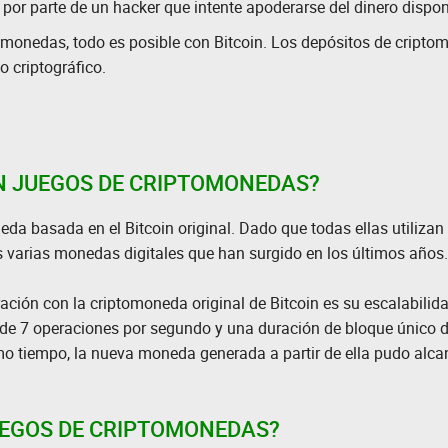
 por parte de un hacker que intente apoderarse del dinero dispon
 monedas, todo es posible con Bitcoin. Los depósitos de cripto
 criptográfico.
EN JUEGOS DE CRIPTOMONEDAS?
eda basada en el Bitcoin original. Dado que todas ellas utilizan
as varias monedas digitales que han surgido en los últimos años.
ración con la criptomoneda original de Bitcoin es su escalabili
e 7 operaciones por segundo y una duración de bloque único de
o tiempo, la nueva moneda generada a partir de ella pudo alca
UEGOS DE CRIPTOMONEDAS?