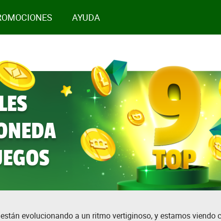
ROMOCIONES
AYUDA
LES
ONEDA
UEGOS
 están evolucionando a un ritmo vertiginoso, y estamos viendo