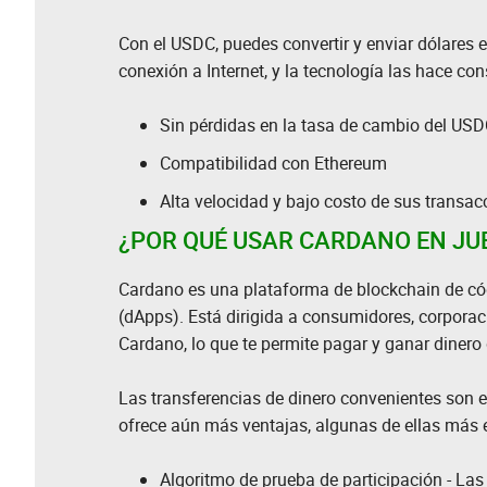
Con el USDC, puedes convertir y enviar dólares
conexión a Internet, y la tecnología las hace c
Sin pérdidas en la tasa de cambio del US
Compatibilidad con Ethereum
Alta velocidad y bajo costo de sus transac
¿POR QUÉ USAR CARDANO EN JU
Cardano es una plataforma de blockchain de códi
(dApps). Está dirigida a consumidores, corporac
Cardano, lo que te permite pagar y ganar dinero 
Las transferencias de dinero convenientes son e
ofrece aún más ventajas, algunas de ellas más 
Algoritmo de prueba de participación - L