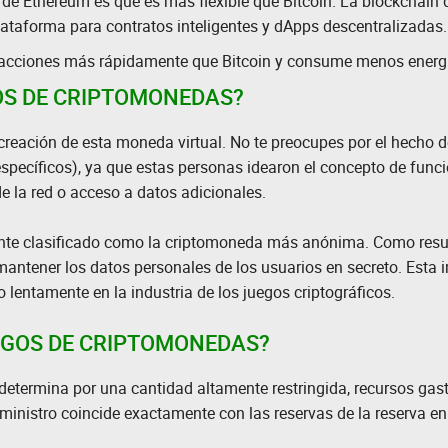
s de Ethereum es que es más flexible que Bitcoin. La blockchain
lataforma para contratos inteligentes y dApps descentralizadas.
sacciones más rápidamente que Bitcoin y consume menos energ
OS DE CRIPTOMONEDAS?
a creación de esta moneda virtual. No te preocupes por el hecho 
specíficos), ya que estas personas idearon el concepto de funci
de la red o acceso a datos adicionales.
te clasificado como la criptomoneda más anónima. Como result
ntener los datos personales de los usuarios en secreto. Esta i
 lentamente en la industria de los juegos criptográficos.
UEGOS DE CRIPTOMONEDAS?
determina por una cantidad altamente restringida, recursos gast
suministro coincide exactamente con las reservas de la reserva e