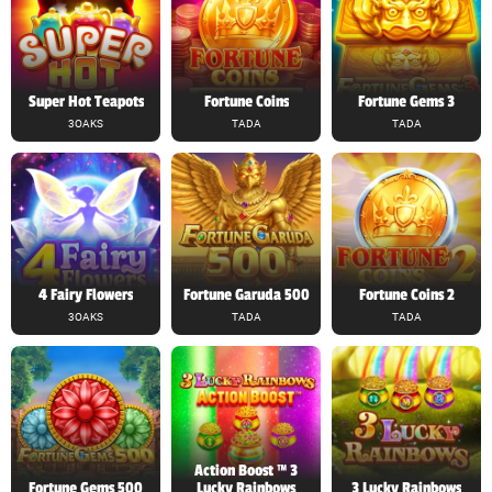
Super Hot Teapots
Fortune Coins
Fortune Gems 3
3OAKS
TADA
TADA
4 Fairy Flowers
Fortune Garuda 500
Fortune Coins 2
3OAKS
TADA
TADA
Action Boost ™ 3
Fortune Gems 500
Lucky Rainbows
3 Lucky Rainbows