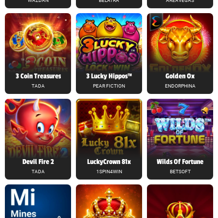
WAZDAN
BELATRA
AREAVEGAS
3 Coin Treasures
3 Lucky Hippos™
Golden Ox
TADA
PEAR FICTION
ENDORPHINA
Devil Fire 2
LuckyCrown 81x
Wilds Of Fortune
TADA
1SPIN4WIN
BETSOFT