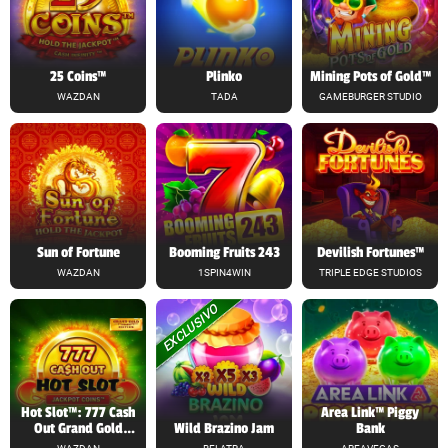
25 Coins™
Plinko
Mining Pots of Gold™
WAZDAN
TADA
GAMEBURGER STUDIO
Sun of Fortune
Booming Fruits 243
Devilish Fortunes™
WAZDAN
1SPIN4WIN
TRIPLE EDGE STUDIOS
EXCLUSIVO
Hot Slot™: 777 Cash
Area Link™ Piggy
Out Grand Gold
Wild Brazino Jam
Bank
Edition