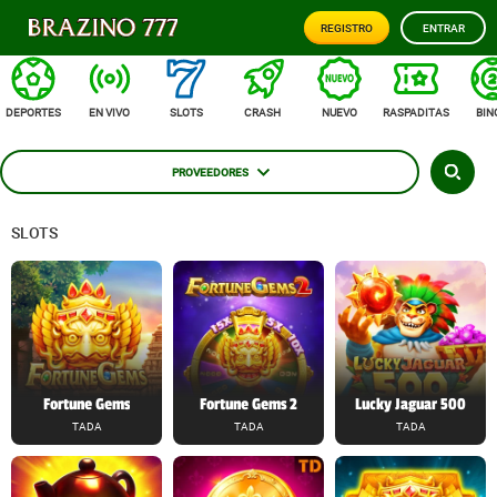
REGISTRO
ENTRAR
DEPORTES
EN VIVO
SLOTS
CRASH
NUEVO
RASPADITAS
BIN
PROVEEDORES
SLOTS
Fortune Gems
Fortune Gems 2
Lucky Jaguar 500
TADA
TADA
TADA