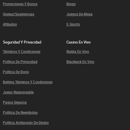
Promociones Y Bonos
Bingo
Año de fundación
2021
Quejas/Sugerencias
Juegos De Mesa
Tragamonedas, Juegos 
Afiliados
E-Sports
Productos principales
Juegos Cr
Seguridad Y Privacidad
Casino En Vivo
Número de juegos
+1300
Términos Y Condiciones
Ruleta En Vivo
Licencia
Malta Gaming A
Política De Privacidad
Blackjack En Vivo
Política De Bono
MEJORES JUEGOS DE GAMES GLOBAL CASINO
Betting Términos Y Condiciones
APUESTA
MULTIPLICADOR
JUEGO
MÍNIMA
MÁXIMO
Juego Responsable
Pagos Seguros
Gold Blitz
$2
x5000
Política De Reembolso
Ancient Fortunes:
Política Antilavado De Dinero
Poseidon WowPot
$2
x10.000
MEGAWAYS