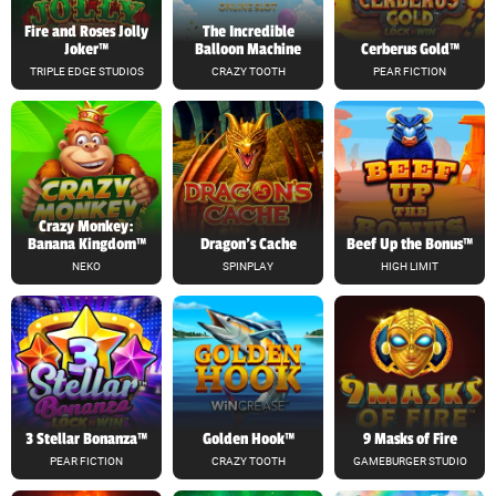
Fire and Roses Jolly
The Incredible
Joker™
Balloon Machine
Cerberus Gold™
TRIPLE EDGE STUDIOS
CRAZY TOOTH
PEAR FICTION
Crazy Monkey:
Banana Kingdom™
Dragon's Cache
Beef Up the Bonus™
NEKO
SPINPLAY
HIGH LIMIT
3 Stellar Bonanza™
Golden Hook™
9 Masks of Fire
PEAR FICTION
CRAZY TOOTH
GAMEBURGER STUDIO