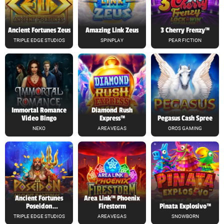
Ancient Fortunes Zeus
Amazing Link Zeus
3 Cherry Frenzy™
TRIPLE EDGE STUDIOS
SPINPLAY
PEAR FICTION
Immortal Romance
Diamond Rush
Video Bingo
Express™
Pegasus Cash Spree
NEKO
AREAVEGAS
OROS GAMING
Ancient Fortunes
Area Link™ Phoenix
Poseidon
Firestorm
Pinata Explosivo™
MEGAWAYS™
TRIPLE EDGE STUDIOS
AREAVEGAS
SNOWBORN