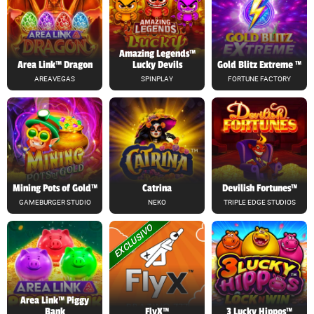
Amazing Legends™
Area Link™ Dragon
Lucky Devils
Gold Blitz Extreme ™
AREAVEGAS
SPINPLAY
FORTUNE FACTORY
Mining Pots of Gold™
Catrina
Devilish Fortunes™
GAMEBURGER STUDIO
NEKO
TRIPLE EDGE STUDIOS
EXCLUSIVO
Area Link™ Piggy
Bank
FlyX™
3 Lucky Hippos™