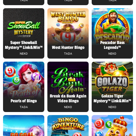
TADA
TADA
TADA
Super Showball
Pescador Bass
Mystery™ Link&Win™
West Hunter Bingo
Legends™
NEKO
TADA
NEKO
Break da Bank Again
Golazo Tiger
Pearls of Bingo
Video Bingo
Mystery™ Link&Win™
TADA
NEKO
NEKO