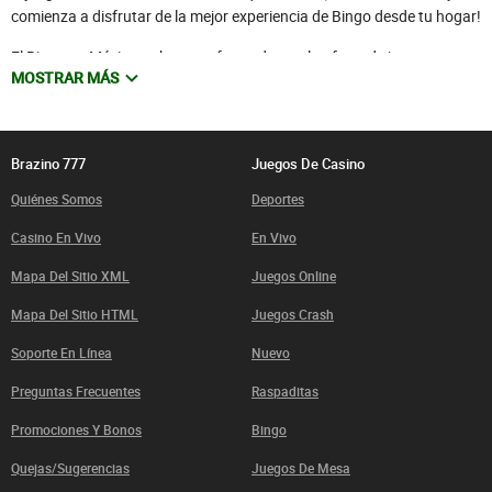
comienza a disfrutar de la mejor experiencia de Bingo desde tu hogar!
El Bingo en México se ha transformado con la oferta de juegos
MOSTRAR MÁS
innovadores y emocionantes. En esta plataforma, puedes jugar con
confianza y comodidad. No importa si eres principiante o experto,
siempre encontrarás una partida a tu medida. Ahora el Bingo es más
fácil y divertido que nunca. Descubre cómo se vive el casino Bingo
Brazino 777
Juegos De Casino
online de manera moderna y emocionante con Brazino777
Casino
Quiénes Somos
Deportes
Online
.
Casino En Vivo
En Vivo
VENTAJAS DE JUGAR BINGO CON CRIPTOMONEDAS EN
BRAZINO777
Mapa Del Sitio XML
Juegos Online
En Brazino777.mx puedes disfrutar de tus juegos de Bingo favoritos
Mapa Del Sitio HTML
Juegos Crash
pagando con criptomonedas de manera rápida y segura. Esta opción
te brinda libertad total al jugar, sin depender de bancos ni demoras.
Soporte En Línea
Nuevo
Aceptamos Bitcoin, Ethereum, Litecoin, Ripple, TRX y Tether para que
Preguntas Frecuentes
Raspaditas
elijas la que prefieras.
Promociones Y Bonos
Bingo
Jugar con criptomonedas no solo aporta comodidad y privacidad,
sino también múltiples beneficios que hacen tu experiencia más ágil,
Quejas/Sugerencias
Juegos De Mesa
transparente y moderna: