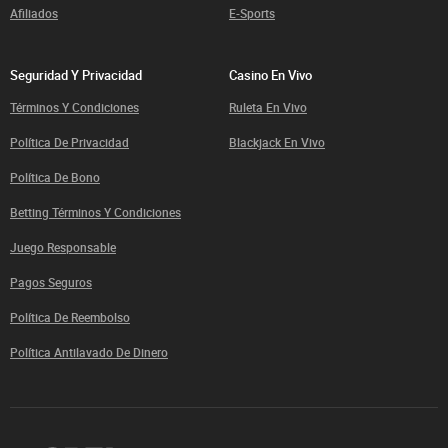
Afiliados
E-Sports
ANONIMATO Y PROTECCIÓN DE TUS DATOS
Aunque el bingo es un juego clásico que se disfruta con amigos en
Seguridad Y Privacidad
Casino En Vivo
reuniones, jugar en línea requiere mayor privacidad. Con
Términos Y Condiciones
Ruleta En Vivo
criptomonedas, puedes realizar tu Bingo juego de forma
completamente anónima y segura. Nuestra plataforma utiliza
Política De Privacidad
Blackjack En Vivo
sistemas de cifrado avanzados, garantizando que tus datos
Política De Bono
personales y transacciones estén siempre protegidos. Esto te permite
concentrarte en el juego con total tranquilidad.
Betting Términos Y Condiciones
TRANSFERENCIAS DE DINERO RÁPIDAS Y DE BAJO COSTO
Juego Responsable
Al aceptar criptomonedas, la plataforma asegura que las
Pagos Seguros
transacciones sean ágiles y económicas. Depositar o retirar fondos
se completa casi de inmediato, sin demoras ni intermediarios. Los
Política De Reembolso
usuarios pueden comprobar la rapidez y seguridad de los pagos de
Política Antilavado De Dinero
forma sencilla. Solo necesitas registrarte en la plataforma
Brazino777 para experimentar la eficiencia de cada operación.
JUEGOS AL MEJOR PRECIO Y CON GRANDES
OPORTUNIDADES