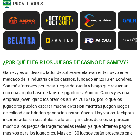
PROVEEDORES
¿POR QUÉ ELEGIR LOS JUEGOS DE CASINO DE GAMEVY?
Gamevy es un desarrollador de software relativamente nuevo en el
mercado de la industria de los casinos, fundado en 2013 en Londres.
Son más famosos por crear juegos de lotería y bingo que resuenan
con una amplia base de fans de jugadores. Aunque Gamevy es una
empresa joven, ganó los premios ICE en 2015/16, por lo que los
jugadores pueden esperar mucha diversión mientras juegan juegos
de calidad que brindan ganancias instantáneas. Hay varios Jackpots
incorporados en sus títulos de lotería, y muchos de ellos se parecen
mucho a los juegos de tragamonedas reales, ya que obtienen pagos
masivos para los jugadores. Más de 150 juegos están presentes en el