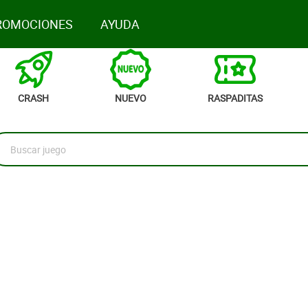
ROMOCIONES
AYUDA
CRASH
NUEVO
RASPADITAS