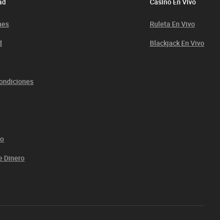
ad
Casino En Vivo
nes
Ruleta En Vivo
d
Blackjack En Vivo
Condiciones
so
e Dinero