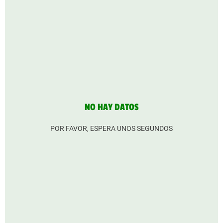
NO HAY DATOS
POR FAVOR, ESPERA UNOS SEGUNDOS