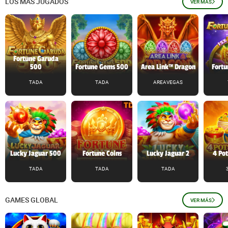
LOS MÁS JUGADOS
VER MÁS
Fortune Garuda
500
Fortune Gems 500
Area Link™ Dragon
Fortu
TADA
TADA
AREAVEGAS
Lucky Jaguar 500
Fortune Coins
Lucky Jaguar 2
4 Pot
TADA
TADA
TADA
GAMES GLOBAL
VER MÁS