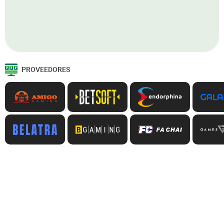
PROVEEDORES