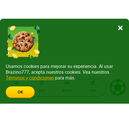
Usamos cookies para mejorar su experiencia. Al usar
Brazino777, acepta nuestros cookies. Vea nuestros
Términos y condiciones
para más.
Menu
Slots
En vivo
Crash
OK
Brazino 777
Juegos De Casino