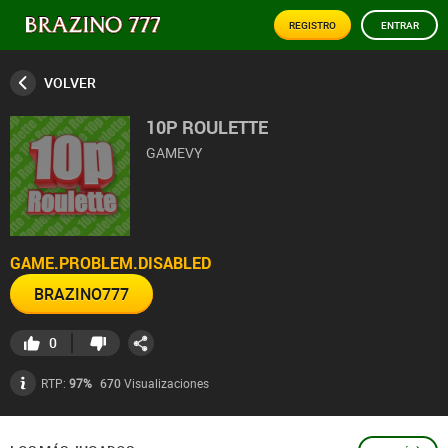
REGISTRO
ENTRAR
VOLVER
10P ROULETTE
GAMEVY
GAME.PROBLEM.DISABLED
BRAZINO777
0
670
Visualizaciones
RTP:
97%