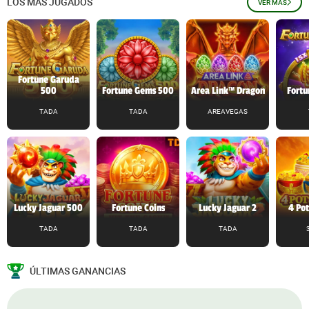
LOS MÁS JUGADOS
VER MÁS
Fortune Garuda
500
Fortune Gems 500
Area Link™ Dragon
Fortu
TADA
TADA
AREAVEGAS
Lucky Jaguar 500
Fortune Coins
Lucky Jaguar 2
4 Pot
TADA
TADA
TADA
ÚLTIMAS GANANCIAS