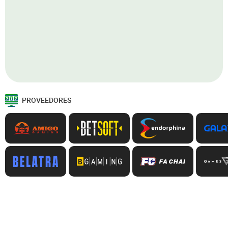
PROVEEDORES