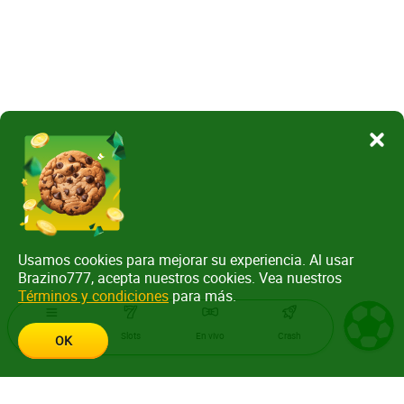
Usamos cookies para mejorar su experiencia. Al usar
Brazino777, acepta nuestros cookies. Vea nuestros
Términos y condiciones
para más.
Menu
Slots
En vivo
Crash
OK