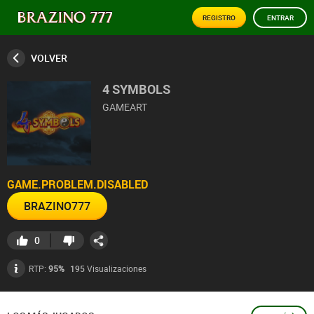
REGISTRO
ENTRAR
VOLVER
4 SYMBOLS
GAMEART
GAME.PROBLEM.DISABLED
BRAZINO777
0
195
Visualizaciones
RTP:
95%