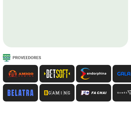
PROVEEDORES