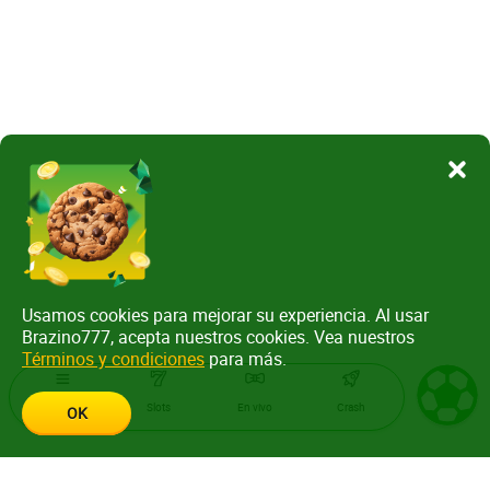
Usamos cookies para mejorar su experiencia. Al usar
Brazino777, acepta nuestros cookies. Vea nuestros
Términos y condiciones
para más.
Menu
Slots
En vivo
Crash
OK