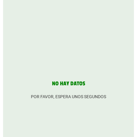
NO HAY DATOS
POR FAVOR, ESPERA UNOS SEGUNDOS