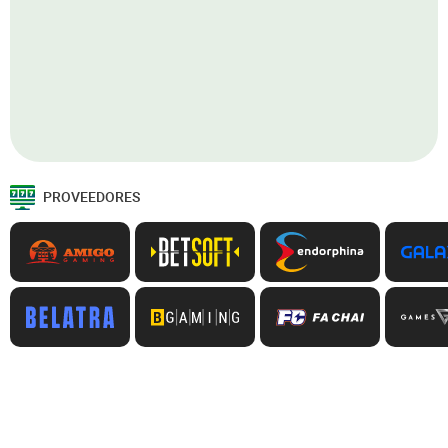
PROVEEDORES