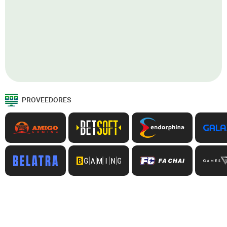
PROVEEDORES