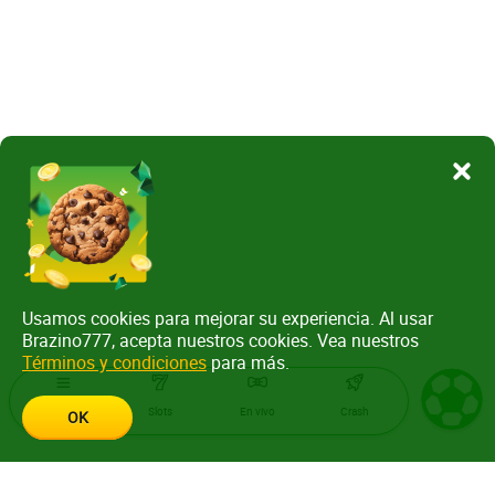
Usamos cookies para mejorar su experiencia. Al usar
Brazino777, acepta nuestros cookies. Vea nuestros
Términos y condiciones
para más.
Menu
Slots
En vivo
Crash
OK