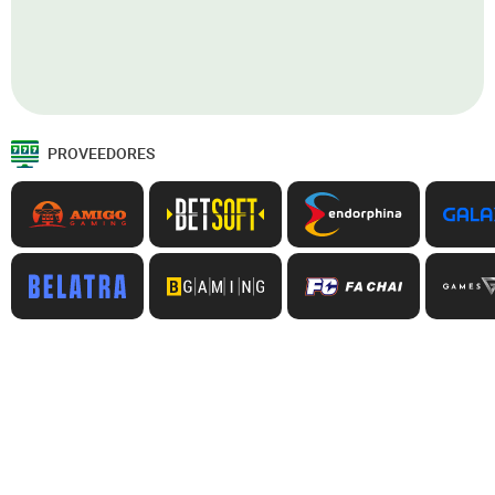
PROVEEDORES