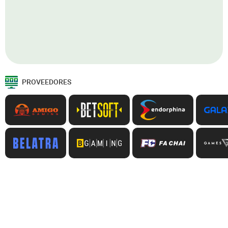
PROVEEDORES