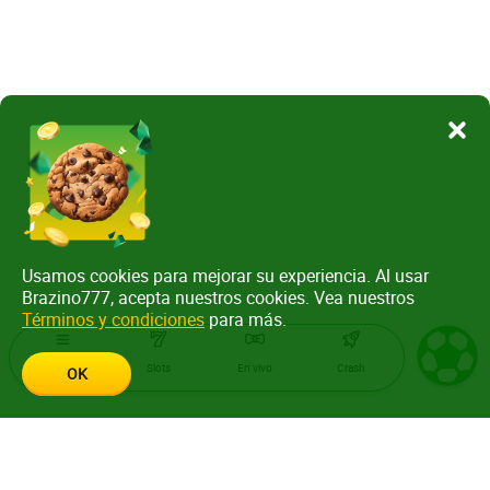
Usamos cookies para mejorar su experiencia. Al usar
Brazino777, acepta nuestros cookies. Vea nuestros
Términos y condiciones
para más.
Menu
Slots
En vivo
Crash
OK