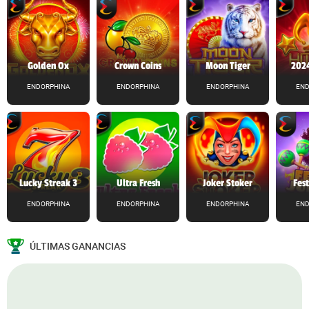
Golden Ox
Crown Coins
Moon Tiger
2024
ENDORPHINA
ENDORPHINA
ENDORPHINA
END
Lucky Streak 3
Ultra Fresh
Joker Stoker
Fes
ENDORPHINA
ENDORPHINA
ENDORPHINA
END
ÚLTIMAS GANANCIAS