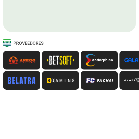
PROVEEDORES