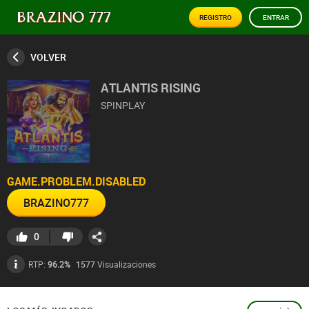
REGISTRO
ENTRAR
VOLVER
ATLANTIS RISING
SPINPLAY
GAME.PROBLEM.DISABLED
BRAZINO777
0
1577
Visualizaciones
RTP:
96.2%