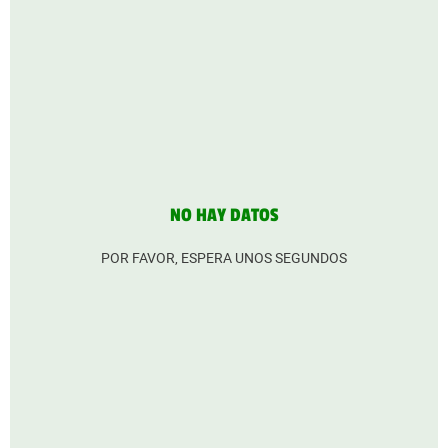
NO HAY DATOS
POR FAVOR, ESPERA UNOS SEGUNDOS