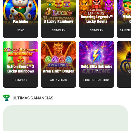
Amazing Legends™
Mini
Pachinko
3 Lucky Rainbows
Lucky Devils
NEKO
SPINPLAY
SPINPLAY
GAMEBU
Action Boost ™ 3
Gold Blitz Extreme
Lucky Rainbows
Area Link™ Dragon
™
C
SPINPLAY
AREAVEGAS
FORTUNE FACTORY
ÚLTIMAS GANANCIAS