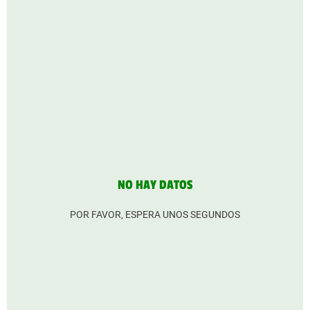
NO HAY DATOS
POR FAVOR, ESPERA UNOS SEGUNDOS